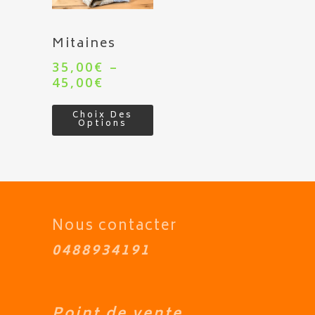
Mitaines
35,00
€
–
45,00
€
Choix Des
Options
Nous contacter
0488934191
Point de vente