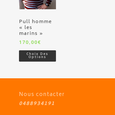
Pull homme
« les
marins »
170,00
€
Choix Des
Options
Nous contacter
0488934191